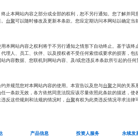
、终止本网站内容之部分或全部的权利，恕不另行通知。您了解并同
任。
台聚
可以随时修改及更新本条款。您应定期访问本网站以确定当
使用本网站内容之权利将于不另行通知之情形下自动终止。基于该终
、代理人、员工、伙伴、以及授权者不受任何索偿或要求的损害，包
网站内容数据、您联机到网站内容、及/或您违反本条款所引起的任何
合约并规范您对本网站内容的使用。本宣告以及您与
台聚
之间的关系
为任一条款无效，各方依然同意法院应该尽量依照此条款的描述，使
生违反这些规则和法规的情况时，
台聚
有权为此类违反情况寻求法律
产品信息
投资人服务
永续发展