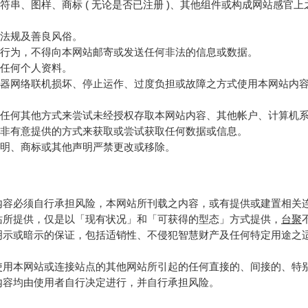
符串、图样、商标 ( 无论是否已注册 )、其他组件或构成网站感官
法规及善良风俗。
行为，不得向本网站邮寄或发送任何非法的信息或数据。
任何个人资料。
器网络联机损坏、停止运作、过度负担或故障之方式使用本网站内
任何其他方式来尝试未经授权存取本网站内容、其他帐户、计算机
非有意提供的方式来获取或尝试获取任何数据或信息。
明、商标或其他声明严禁更改或移除。
内容必须自行承担风险，本网站所刊载之内容，或有提供或建置相关
站所提供，仅是以「现有状况」和「可获得的型态」方式提供，
台聚
明示或暗示的保证，包括适销性、不侵犯智慧财产及任何特定用途之
使用本网站或连接站点的其他网站所引起的任何直接的、间接的、特
内容均由使用者自行决定进行，并自行承担风险。