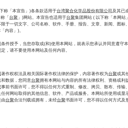
以下称「本宣告」)各条款适用于
台湾聚合化学品股份有限公司
及其已
合称「
台聚
」)网站。本宣告也适用于
台聚
集团网站 ( 以下称「本网站
不限于一切文字、公司名称、软件、手册、报告、文章、新闻、图标
称「内容」)。
列条件授予，当您存取或(和)使用本网站，就表示您承认并同意遵守
规定，请不要使用本网站及任何内容。
国
著作权权法及相关国际著作权法律的保护，内容著作权为
台聚
或其
息和数据，您同意
台聚
拥有本网站与内容的所有法律权利、资格或利
聚
事前书面许可，您不得以任何方式重制、修改、拷贝、散布、传输
及任何网站取得的其他信息、软件、产品或服务。本网站所使用或显
是由
台聚
合法刊载或拥有，未经
台聚
书面许可，您不得以任何方式及