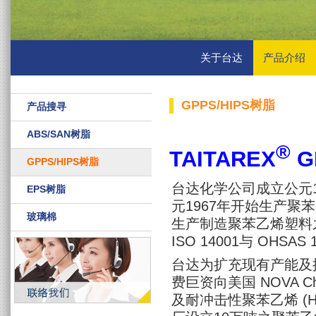
关于台达
产品介绍
GPPS/HIPS树脂
产品搜寻
ABS/SAN树脂
®
TAITAREX
G
GPPS/HIPS树脂
台达化学公司成立公元
EPS树脂
元1967年开始生产聚苯乙
玻璃棉
生产制造聚苯乙烯塑料之领
ISO 14001与 OHSAS
台达为扩充现有产能及
费巨资向美国 NOVA Ch
及耐冲击性聚苯乙烯 (H