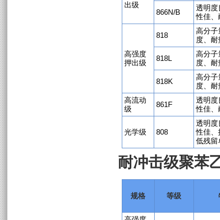
出级
透明度
866N/B
性佳、
高分子
818
度、耐
高强度
高分子
818L
押出级
度、耐
高分子
818K
度、耐
高流动
透明度
861F
级
性佳、
透明度
光学级
808
性佳、
低残留
耐冲击级聚苯乙烯 
规格
等级
高强度