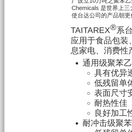
厂设立10万吨之聚苯乙烯
Chemicals 是世界
使台达公司的产品朝更
®
TAITAREX
系
应用于食品包装、
息家电、消费性
通用级聚苯乙烯
具有优异
低残留单
表面尺寸
耐热性佳
良好加工
耐冲击级聚苯乙