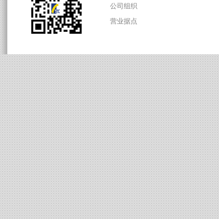
经营者序
ABS/S
最新消息
GPPS/
环保工安
EPS树
研发创新
玻璃棉
天津厂环境讯息
中山厂环境讯息
公司组织
营业据点