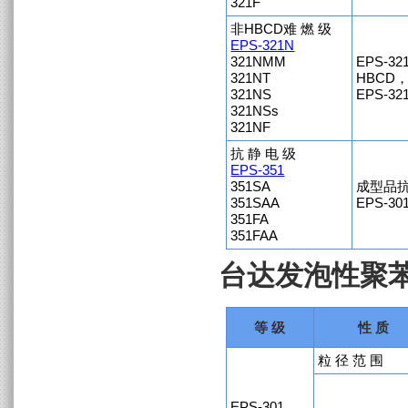
321F
非HBCD难 燃 级
EPS-321N
321NMM
EPS-
321NT
HBCD
321NS
EPS-3
321NSs
321NF
抗 静 电 级
EPS-351
351SA
成型品
351SAA
EPS-3
351FA
351FAA
台达发泡性聚苯
等 级
性 质
粒 径 范 围
EPS-301