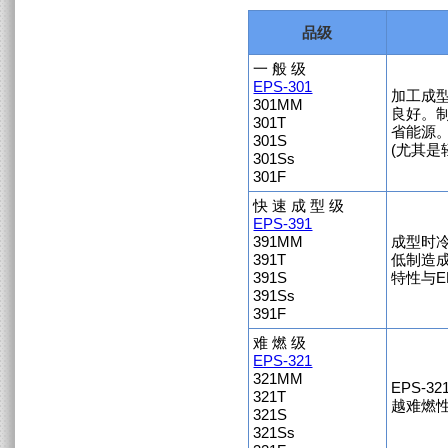
品级
一 般 级
EPS-301
加工成
301MM
良好。
301T
省能源
301S
(尤其是
301Ss
301F
快 速 成 型 级
EPS-391
391MM
成型时
391T
低制造
391S
特性与EP
391Ss
391F
难 燃 级
EPS-321
321MM
EPS-3
321T
越难燃性
321S
321Ss