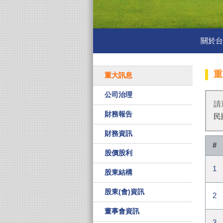
關於
重
重大訊息
公司治理
請
財務報告
民
財務資訊
#
股價股利
1
股東結構
股東(會)資訊
2
董事會資訊
3